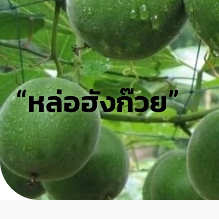
“หล่อฮังก๊วย”