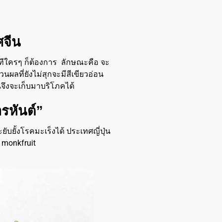
ศจีน
นทีใครๆ ก็ต้องการ
ลักษณะคือ จะ
่วนผลที่ยังไม่สุกจะมีสีเขียวอ่อน
นจึงจะเก็บมาบริโภคได้
รหันต์”
บยั้งโรคมะเร็งได้ ประเทศญี่ปุ่น
monkfruit