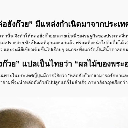
่อฮังก๊วย” มีแหล่งกำเนิดมาจากประเท
ยวเท่านั้น จึงทำให้หล่อฮั่งก๊วยยกลายเป็นพืชเศรษฐกิจของประเทศจี
แต่เปราะง่าย ซึ่งเป็นผลที่สุกและแก่แล้ว พร้อมที่จะนำไปต้มดื่มได้ ส
ละจะมีสีเขียวเข้มขึ้นไปเรื่อยๆ จนกระทั่งแก่จัดเป็นสีน้ำตาลอ่อ
ังก๊วย” แปลเป็นไทยว่า “ผลไม้ของพระอ
ฉพาะในประเทศญี่ปุ่นมีการวิจัยว่า
“
หล่อฮังก๊วย
”
สามารถรักษาและยั
ยามที่จะนำหล่อฮั่งก้วยไปปลูกแต่ก็ไม่สำเร็จ ภาษาอังกฤษเรียกว่า