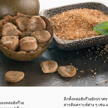
อีกทั้งหล่อฮังก๊วยยังปรา
ำของหล่อฮังก๊วย
สารสังเคราะห์ต่าง ๆ เช่น