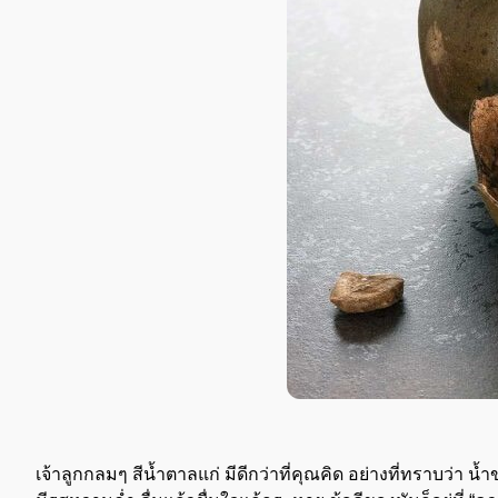
เจ้าลูกกลมๆ สีน้ำตาลแก่ มีดีกว่าที่คุณคิด อย่างที่ทราบว่า น้