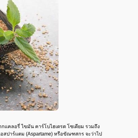
ศจากแคลอรี่ ไขมัน คาร์โบไฮเดรต โซเดียม รวมถึง
 แอสปาร์แตม
(Aspartame)
หรือขัณฑสกร จะว่าไป