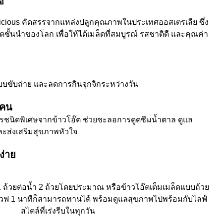
อ
nticious คัดสรรจากแหล่งปลูกคุณภาพในประเทศออสเตรเลีย
ซึ่ง
ตชั้นนำของโลก เพื่อให้ได้เมล็ดที่สมบูรณ์ รสชาติดี และคุณค่า
ะบบขับถ่าย และลดการกินจุกจิกระหว่างวัน
แคน
รชนิดพิเศษจากข้าวโอ๊ต ช่วยชะลอการดูดซึมน้ำตาล ดูแล
ะส่งเสริมสุขภาพหัวใจ
ง่าย
1 ถ้วยต่อน้ำ 2 ถ้วยโดยประมาณ หรือข้าวโอ๊ตเต็มเมล็ดแบบถ้วย
เวฟ 1 นาทีก็สามารถทานได้ พร้อมดูแลสุขภาพไปพร้อมกับไลฟ์
สไตล์ที่เร่งรีบในทุกวัน