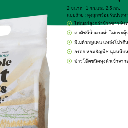
2 ขนาด : 1 กก.และ 2.5 กก.
แบบถ้วย : หุงสุกพร้อมรับประท
ไฟเบอร์สูงกว่าข้าวขาว 9 เท
ค่าดัชนีน้ำตาลต่ำ ไม่กระตุ
มีเบต้ากลูแคน แหล่งโปร
อร่อย หอมธัญพืช นุ่มหนึบ
ข้าวโอ๊ตชนิดหุงนำเข้าจากอ