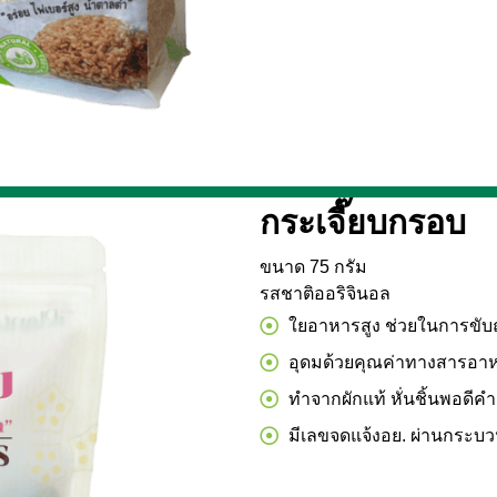
กระเจี๊ยบกรอบ
ขนาด 75 กรัม
รสชาติออริจินอล
ใยอาหารสูง ช่วยในการขับ
อุดมด้วยคุณค่าทางสารอาห
ทำจากผักแท้ หั่นชิ้นพอดีคำ
มีเลขจดแจ้งอย. ผ่านกระบ