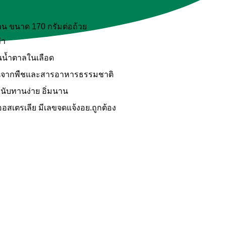
าน ขนาด 170 กรัมต่อถ้วย
่า
้นน้ำตาลในเลือด
ตีนจากพืชและสารอาหารธรรมชาติ
หนับทานง่าย อิ่มนาน
อสเตรเลีย มีเลขจดแจ้งอย.ถูกต้อง