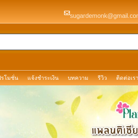
sugardemonk@gmail.co
รโมชั่น
แจ้งชำระเงิน
บทความ
รีวิว
ติดต่อเร