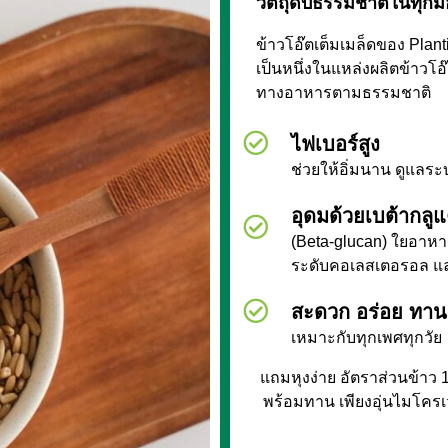
วัตถุดิบธรรมชาติในทุกมื้
ข้าวโอ๊ตเต็มเมล็ดของ Pla
เป็นหนึ่งในแหล่งผลิตข้าวโอ๊
ทางอาหารตามธรรมชาติ
ไฟเบอร์สูง
ช่วยให้อิ่มนาน ดูแลร
อุดมด้วยเบต้ากลู
(Beta-glucan) ใยอาหา
ระดับคอเลสเตอรอล แล
สะดวก อร่อย ทาน
เหมาะกับทุกเพศทุกวัย
แถมหุงง่าย อัตราส่วนข้าว 
พร้อมทาน เพียงอุ่นไมโคร