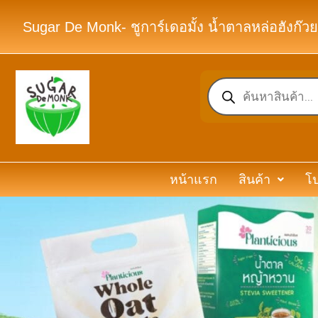
Sugar De Monk- ชูการ์เดอมั้ง น้ำตาลหล่อฮังก๊วย
หน้าแรก
สินค้า
โป