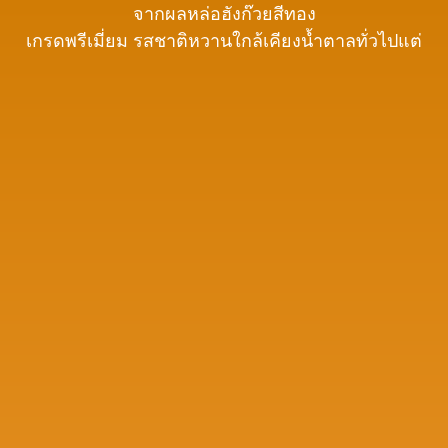
จากผลหล่อฮังก๊วยสีทอง
เกรดพรีเมี่ยม รสชาติหวานใกล้เคียงน้ำตาลทั่วไปแต่